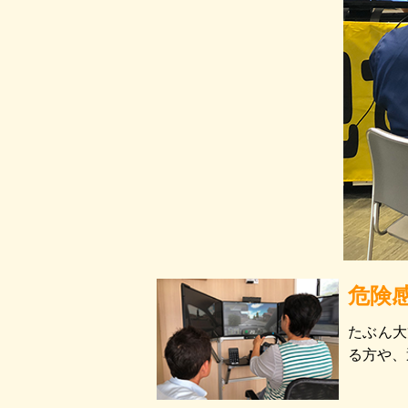
危険
たぶん大
る方や、