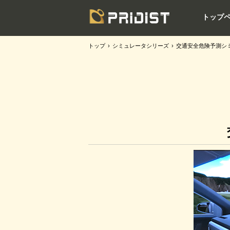
トップ
トップ
›
シミュレータシリーズ
›
交通安全危険予測シ