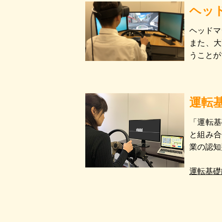
ヘッ
ヘッドマ
また、大
うことが
運転
「運転基
と組み合
業の認知
運転基礎